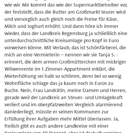
wie wir. Mir kommt das wie der Supermarktbetreiber vor,
der feststellt, dass die Butter am Großmarkt teurer wird
und vorsorglich auch gleich noch die Preise für Käse,
Milch und Joghurt erhöht. Und dann höre ich immer
wieder, dass der Landkreis Regensburg ja schließlich eine
unterdurchschnittliche Kreisumlage pro Kopf in Euro
vorweisen könne. Mit Verlaub, das ist Schönfärberei, die
mich an eine Vermieterin – nennen wir sie Tanja S. -
erinnert, die dem armen Großmütterchen mit mickriger
Witwenrente im 1-Zimmer-Appartment erklärt, die
Mieterhöhung sei halb so schlimm, denn bei so wenig
Wohnfläche schlage das ja kaum noch in Euros zu
Buche. Nein, Frau Landrätin, meine Damen und Herren,
gerade weil der Landkreis an Steuer- und Umlagekraft
verliert und im oberpfalzweiten Vergleich alarmierend
daniederliegt, müsste er seinen Kommunen zur
Erfüllung ihrer Aufgaben mehr Mittel überlassen. Ja,
freilich gibt es auch andere Landkreise mit einer
Kreisumlage von 49 Prozent, aber ist deshalb weniger