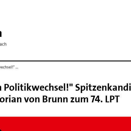
h
bach
wechsel!" …
n Politikwechsel!" Spitzenkand
lorian von Brunn zum 74. LPT