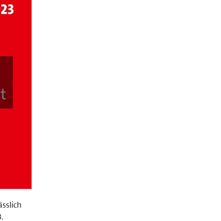
sslich
.