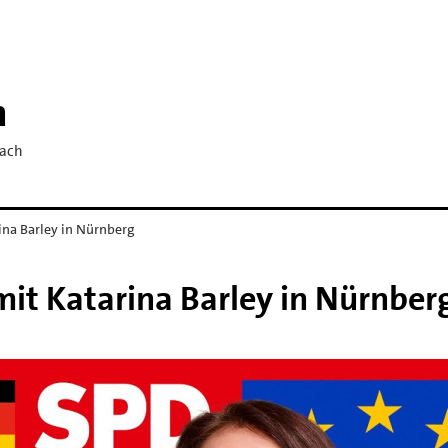
h
bach
na Barley in Nürnberg
t Katarina Barley in Nürnber