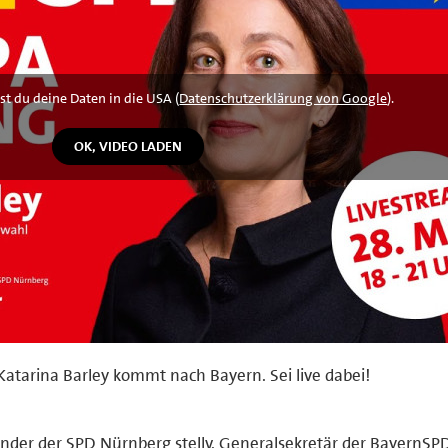
st du deine Daten in die USA (
Datenschutzerklärung von Google
).
atarina Barley kommt nach Bayern. Sei live dabei!
der der SPD Nürnberg stellv. Generalsekretär der BayernSP