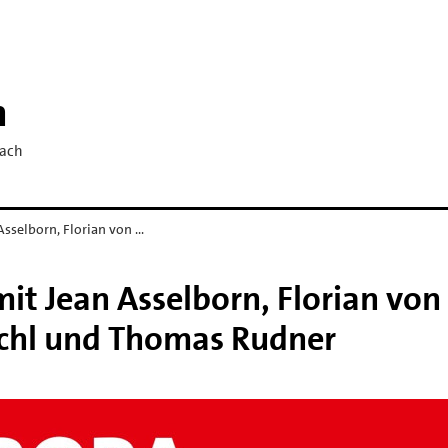
h
bach
sselborn, Florian von …
it Jean Asselborn, Florian von
chl und Thomas Rudner